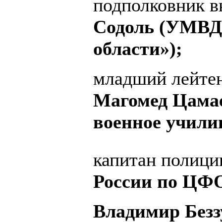
подполковник 
Содоль (УМВД 
области»);
младший лейте
Магомед Цамае
военное учили
капитан полиц
России по ЦФО
Владимир Безз