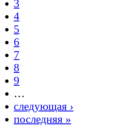
3
4
5
6
7
8
9
…
следующая ›
последняя »