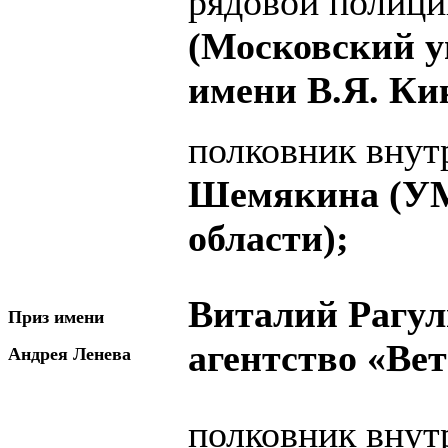
рядовой полиц
(Московский у
имени В.Я. Ки
полковник вну
Шемякина (УМ
области);
Виталий Рагу
Приз имени
агентство «Вет
Андрея Ленева
полковник вну