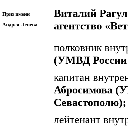
Виталий Рагу
Приз имени
агентство «Вет
Андрея Ленева
полковник вну
(УМВД России 
капитан внутр
Абросимова (У
Севастополю);
лейтенант вну