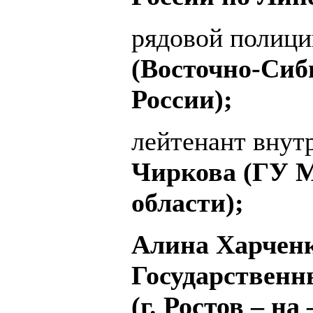
рядовой полиц
(Восточно-Си
России);
лейтенант вну
Чиркова (ГУ М
области);
Алина Харченк
Государственн
(г. Ростов – на