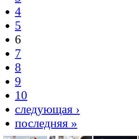
4
5
6
7
8
9
10
следующая ›
последняя »