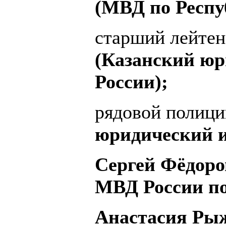
(МВД по Респу
старший лейте
(Казанский ю
России);
рядовой полиц
юридический и
Сергей Фёдоров
МВД России по
Анастасия Рыж