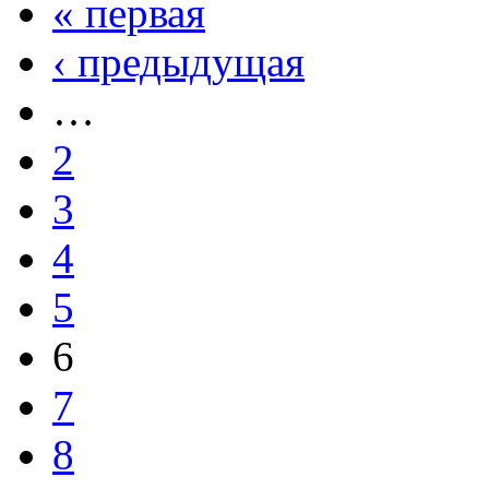
« первая
‹ предыдущая
…
2
3
4
5
6
7
8