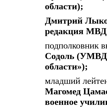
области);
Дмитрий Лыко
редакция МВД 
подполковник 
Содоль (УМВД 
области»);
младший лейте
Магомед Цамае
военное учили