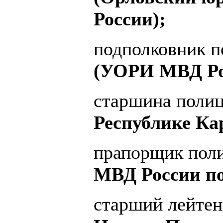
России);
подполковник 
(УОРИ МВД Ро
старшина поли
Республике Ка
прапорщик пол
МВД России по
старший лейтен