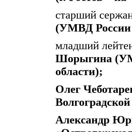
старший сержа
(УМВД России 
младший лейте
Шорыгина (УМ
области);
Олег Чеботаре
Волгоградской 
Александр Юрк