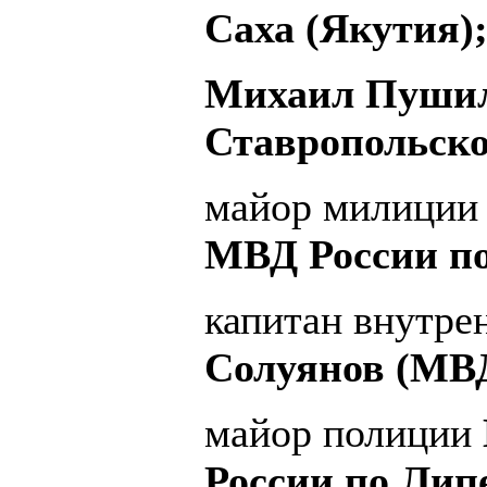
Саха (Якутия)
Михаил Пушил
Ставропольско
майор милиции 
МВД России по
капитан внутр
Солуянов (МВД
майор полиции
России по Лип