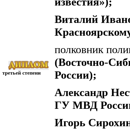
известия»);
Виталий Иван
Красноярскому
полковник пол
(Восточно-Си
России);
третьей степени
Александр Нест
ГУ МВД России
Игорь Сирохин