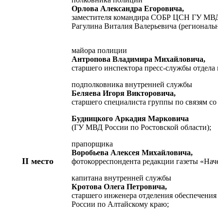
Орлова Александра Егоровича,
заместителя командира СОБР ЦСН ГУ МВД 
Рагулина Виталия Валерьевича (региональ
майора полиции
Антропова Владимира Михайловича,
старшего инспектора пресс-службы отдела
подполковника внутренней службы
Беляева Игоря Викторовича,
старшего специалиста группы по связям с
Будницкого Аркадия Марковича
(ГУ МВД России по Ростовской области);
прапорщика
Воробьева Алексея Михайловича,
II место
фотокорреспондента редакции газеты «На
капитана внутренней службы
Кротова Олега Петровича,
старшего инженера отделения обеспечени
России по Алтайскому краю;