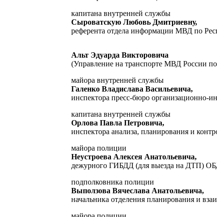
капитана внутренней службы
Сыроватскую Любовь Дмитриевну,
референта отдела информации МВД по Респ
Альт Эдуарда Викторовича
(Управление на транспорте МВД России по
майора внутренней службы
Галенко Владислава Васильевича,
инспектора пресс-бюро организационно-и
капитана внутренней службы
Орлова Павла Петровича,
инспектора анализа, планирования и кон
майора полиции
Неустроева Алексея Анатольевича,
дежурного ГИБДД (для выезда на ДТП) ОБ
подполковника полиции
Выползова Вячеслава Анатольевича,
начальника отделения планирования и вз
майора полиции