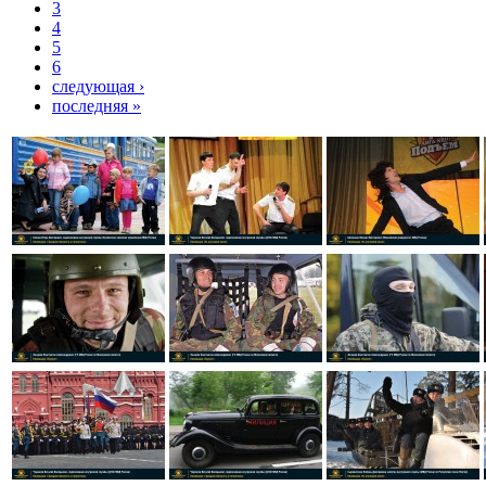
3
4
5
6
следующая ›
последняя »