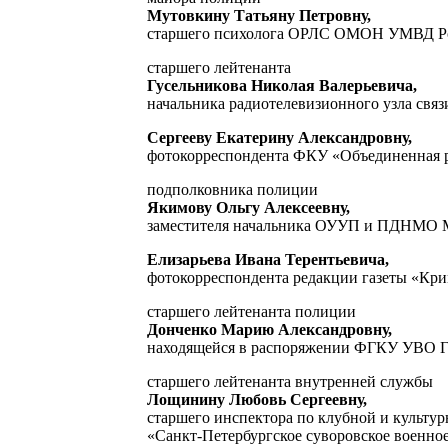
Мутовкину Татьяну Петровну,
старшего психолога ОРЛС ОМОН УМВД Рос
старшего лейтенанта
Гусельникова Николая Валерьевича,
начальника радиотелевизионного узла св
Сергееву Екатерину Александровну,
фотокорреспондента ФКУ «Объединенная 
подполковника полиции
Якимову Ольгу Алексеевну,
заместителя начальника ОУУП и ПДНМО 
Елизарьева Ивана Терентьевича,
фотокорреспондента редакции газеты «Кр
старшего лейтенанта полиции
Донченко Марию Александровну,
находящейся в распоряжении ФГКУ УВО Г
старшего лейтенанта внутренней службы
Лощинину Любовь Сергеевну,
старшего инспектора по клубной и культу
«Санкт-Петербургское суворовское военн