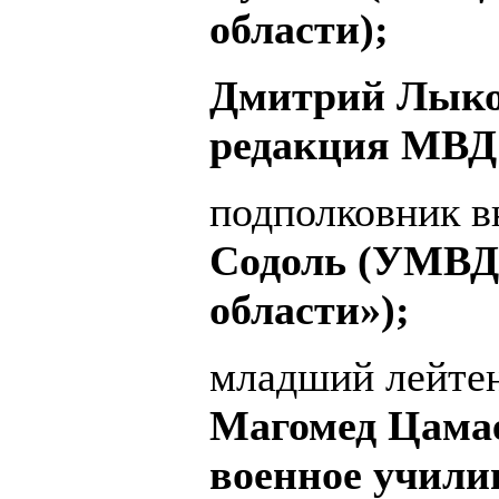
области);
Дмитрий Лыко
редакция МВД 
подполковник 
Содоль (УМВД 
области»);
младший лейте
Магомед Цамае
военное учили