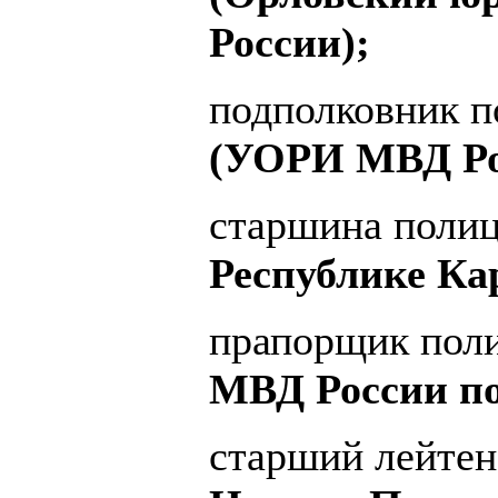
России);
подполковник 
(УОРИ МВД Ро
старшина поли
Республике Ка
прапорщик пол
МВД России по
старший лейтен