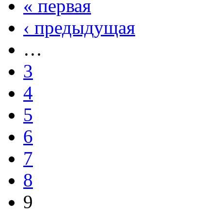
« первая
‹ предыдущая
…
3
4
5
6
7
8
9