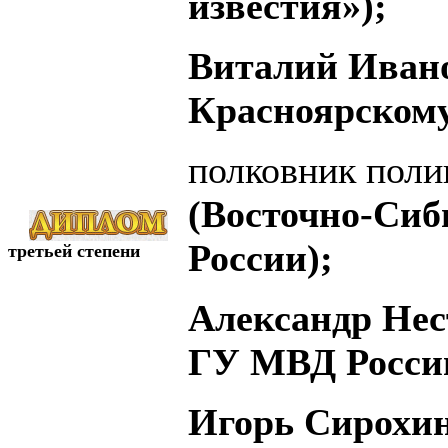
известия»);
Виталий Иван
Красноярскому
полковник пол
(Восточно-Си
России);
третьей степени
Александр Нест
ГУ МВД России
Игорь Сирохин