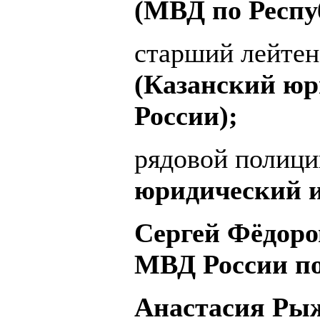
(МВД по Респу
старший лейте
(Казанский ю
России);
рядовой полиц
юридический и
Сергей Фёдоров
МВД России по
Анастасия Рыж