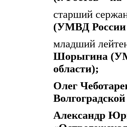
старший сержа
(УМВД России 
младший лейте
Шорыгина (УМ
области);
Олег Чеботаре
Волгоградской 
Александр Юрк