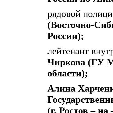
рядовой полиц
(Восточно-Си
России);
лейтенант вну
Чиркова (ГУ М
области);
Алина Харченк
Государственн
(г. Ростов – на