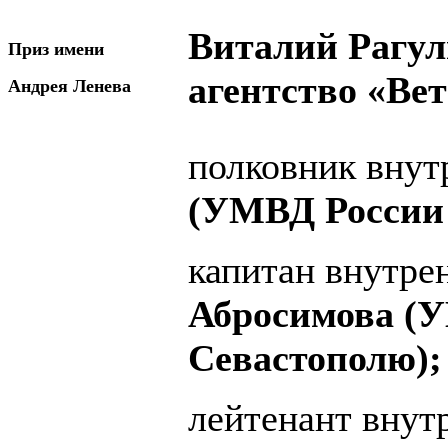
Виталий Рагу
Приз имени
агентство «Вет
Андрея Ленева
полковник вну
(УМВД России 
капитан внутр
Абросимова (У
Севастополю);
лейтенант вну