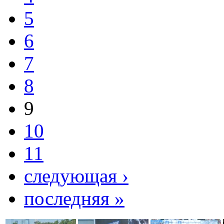
5
6
7
8
9
10
11
следующая ›
последняя »