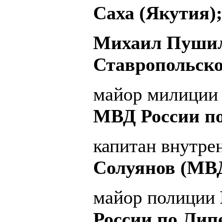
Саха (Якутия)
Михаил Пушил
Ставропольско
майор милиции 
МВД России по
капитан внутр
Солуянов (МВД
майор полиции
России по Лип