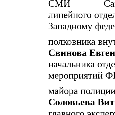
СМИ Санкт-П
линейного отде
Западному феде
полковника вну
Свинова Евген
начальника отд
мероприятий 
майора полици
Соловьева Вит
главного экспер