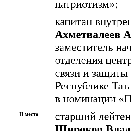
патриотизм»;
капитан внутре
Ахметвалеев 
заместитель нач
отделения цент
связи и защит
Республике Тат
в номинации «П
старший лейтен
II место
Широков Влад