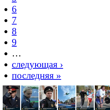
6
7
8
9
…
следующая ›
последняя »