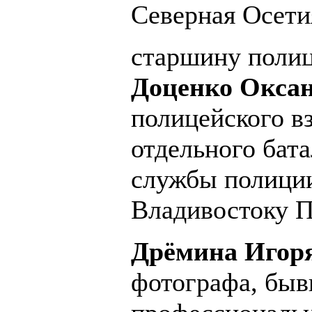
Северная Осети
старшину поли
Доценко Оксан
полицейского вз
отдельного бат
службы полици
Владивостоку П
Дрёмина Игоря
фотографа, быв