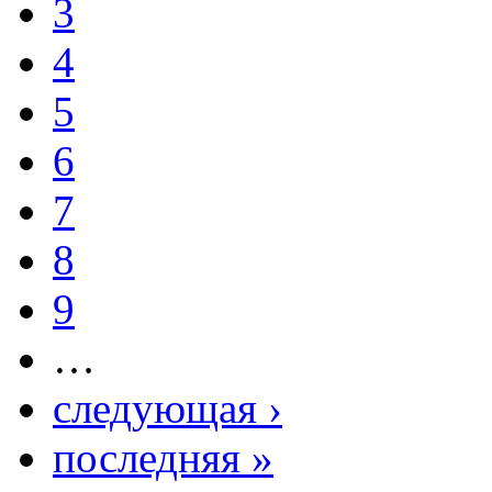
3
4
5
6
7
8
9
…
следующая ›
последняя »