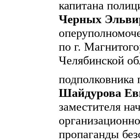
капитана полиц
Черных Эльви
оперуполномоч
по г. Магнитог
Челябинской об
подполковника 
Шайдурова Ев
заместителя на
организационно
пропаганды без