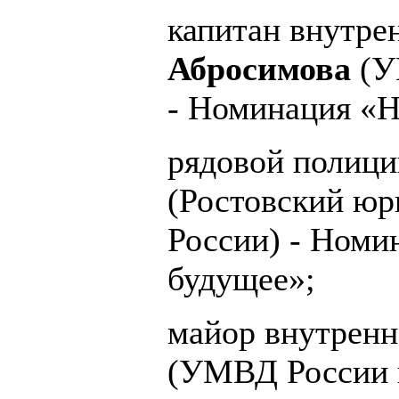
капитан внутр
Абросимова
(У
- Номинация «Н
рядовой полиц
(Ростовский ю
России) - Номи
будущее»;
майор внутрен
(УМВД России п