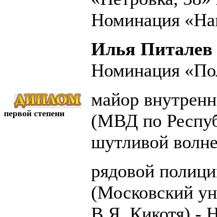
Номинация «На
Илья Питалев
Номинация «Пол
майор внутрен
первой степени
(МВД по Респу
шутливой волне
рядовой полиц
(Московский у
В.Я. Кикотя) -