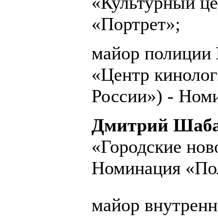
«Культурный ц
«Портрет»;
майор полиции
«Центр киноло
России») - Ном
Дмитрий Шаб
«Городские ново
Номинация «Пол
майор внутрен