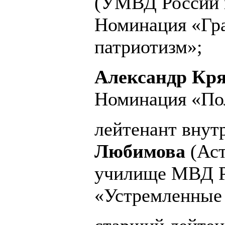
(УМВД России п
Номинация «Гр
патриотизм»;
Александр Кр
Номинация «Пол
лейтенант вну
Любимова
(Аст
училище МВД Р
«Устремленные 