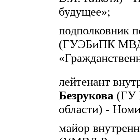
будущее»;
подполковник 
(ГУЭБиПК МВД 
«Гражданственн
лейтенант вну
Безрукова
(ГУ 
области) - Ном
майор внутрен