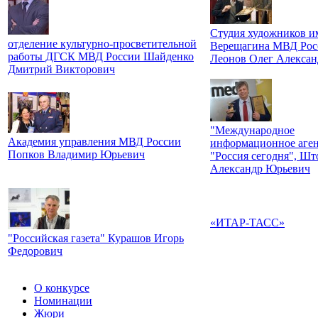
Студия художников им
отделение культурно-просветительной
Верещагина МВД Рос
работы ДГСК МВД России Шайденко
Леонов Олег Алексан
Дмитрий Викторович
"Международное
Академия управления МВД России
информационное аген
Попков Владимир Юрьевич
"Россия сегодня", Шт
Александр Юрьевич
«ИТАР-ТАСС»
"Российская газета" Курашов Игорь
Федорович
О конкурсе
Номинации
Жюри