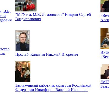
. В.В.
"МГУ им. М.В. Ломоносова" Киврин Сергей
«Веч
сии
Владиславович
Алек
дрович
тство
Инфо
оль
ПроЛаб, Канавин Николай Игоревич
«Вет
"МГУ
Заслуженный работник культуры Российской
База
Федерации Никифоров Валерий Иванович