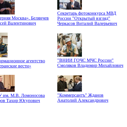
Секретарь фотоконкурса МВД
ерняя Москва». Белянчев
России "Открытый взгляд"
сей Валентинович
Черкасов Виталий Валерьевич
"ВНИИ ГОЧС МЧС России"
рмационное агентство
Смоляков Владимир Михайлович
еранские вести»
"Коммерсантъ" Жданов
 им. М.В. Ломоносова
Анатолий Александрович
ров Тахир Юсупович