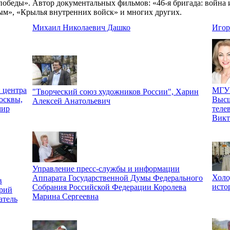
обеды». Автор документальных фильмов: «46-я бригада: война и 
вым», «Крылья внутренних войск» и многих других.
Михаил Николаевич Дашко
Игор
 центра
МГУ 
"Творческий союз художников России", Харин
осквы,
Высш
Алексей Анатольевич
мир
теле
Викт
Управление пресс-службы и информации
Холо
Аппарата Государственной Думы Федерального
в
исто
Собрания Российской Федерации Королева
рий
Марина Сергеевна
атель