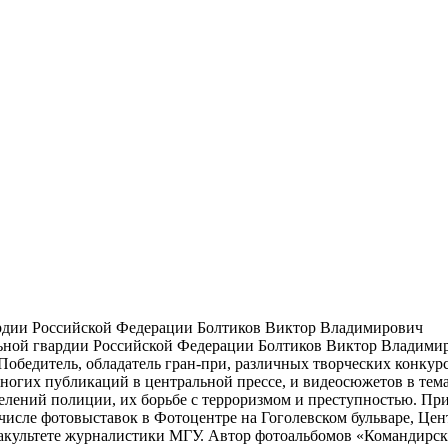
ардии Российской Федерации Болтиков Виктор Владимирович
ьной гвардии Российской Федерации Болтиков Виктор Владимир
обедитель, обладатель гран-при, различных творческих конкурс
огих публикаций в центральной прессе, и видеосюжетов в тем
елений полиции, их борьбе с терроризмом и преступностью. При
исле фотовыставок в Фотоцентре на Гоголевском бульваре, Цен
акультете журналистики МГУ. Автор фотоальбомов «Командирска