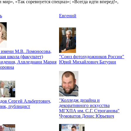
мир», «Так соревнуется спецназ»; «Всегда идти вперед!»,
ь
Евгений
имени М.В. Ломоносова,
ая школа (факультет)
"Союз фотохудожников России"
видения, Ахвледиани Мария
Юрий Михайлович Батурин
оровна
"Колледж дизайна и
дов Сергей Альбертович,
декоративного искусства
рик, публицист
МГХПА им. С.Г. Строганова"
Чумоватов Денис Юрьевич