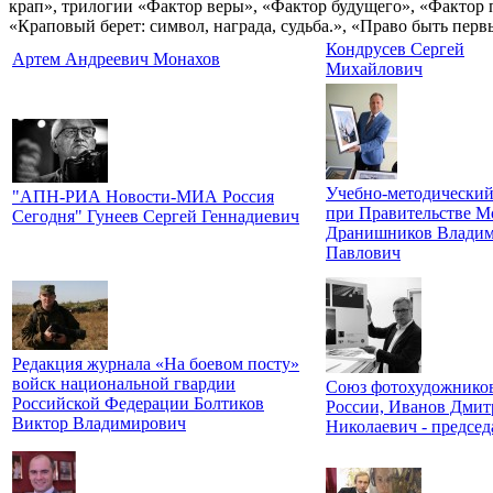
крап», трилогии «Фактор веры», «Фактор будущего», «Фактор п
«Краповый берет: символ, награда, судьба.», «Право быть пер
Кондрусев Сергей
Артем Андреевич Монахов
Михайлович
Учебно-методический
"АПН-РИА Новости-МИА Россия
при Правительстве М
Сегодня" Гунеев Сергей Геннадиевич
Дранишников Влади
Павлович
Редакция журнала «На боевом посту»
войск национальной гвардии
Союз фотохудожнико
Российской Федерации Болтиков
России, Иванов Дмит
Виктор Владимирович
Николаевич - председ