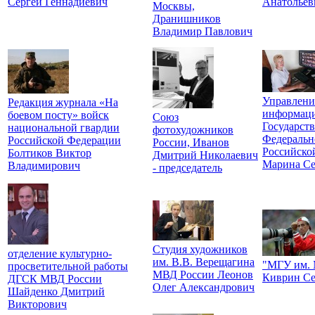
Сергей Геннадиевич
Анатольев
Москвы,
Дранишников
Владимир Павлович
Управлени
Редакция журнала «На
информаци
боевом посту» войск
Союз
Государст
национальной гвардии
фотохудожников
Федеральн
Российской Федерации
России, Иванов
Российско
Болтиков Виктор
Дмитрий Николаевич
Марина Се
Владимирович
- председатель
Студия художников
отделение культурно-
им. В.В. Верещагина
"МГУ им. 
просветительной работы
МВД России Леонов
Киврин Се
ДГСК МВД России
Олег Александрович
Шайденко Дмитрий
Викторович