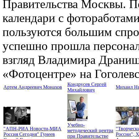
Правительства Москвы. П
календари с фотоработами
пользуются большим спрос
успешно прошла персона
взгляд Владимира Драниш
«Фотоцентре» на Гоголевс
Кондрусев Сергей
Артем Андреевич Монахов
Михаил Ни
Михайлович
Учебно-
"АПН-РИА Новости-МИА
"Творческ
методический центра
Россия Сегодня" Гунеев
России", 
при Правительстве