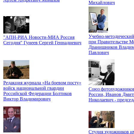
Михайлович
Учебно-методический
"АПН-РИА Новости-МИА Россия
при Правительстве М
Сегодня" Гунеев Сергей Геннадиевич
Дранишников Влади
Павлович
Редакция журнала «На боевом посту»
войск национальной гвардии
Союз фотохудожнико
Российской Федерации Болтиков
России, Иванов Дмит
Виктор Владимирович
Николаевич - председ
Студия художников им