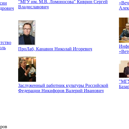
"МГУ им. М.В. Ломоносова" Киврин Сергей
«Веч
сии
Владиславович
Алек
дрович
тство
Инфо
оль
ПроЛаб, Канавин Николай Игоревич
«Вет
"МГУ
Заслуженный работник культуры Российской
База
Федерации Никифоров Валерий Иванович
оров