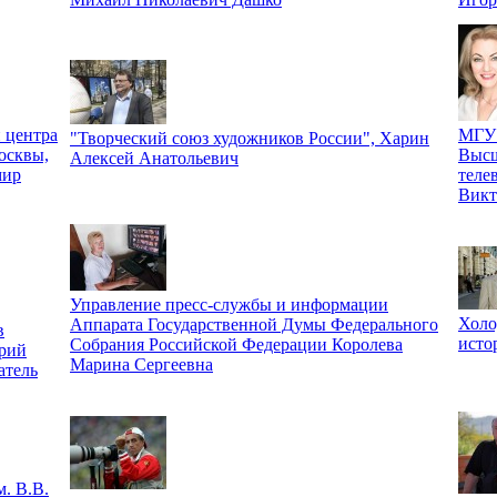
 центра
МГУ 
"Творческий союз художников России", Харин
осквы,
Высш
Алексей Анатольевич
мир
теле
Викт
Управление пресс-службы и информации
Холо
Аппарата Государственной Думы Федерального
в
исто
Собрания Российской Федерации Королева
рий
Марина Сергеевна
атель
. В.В.