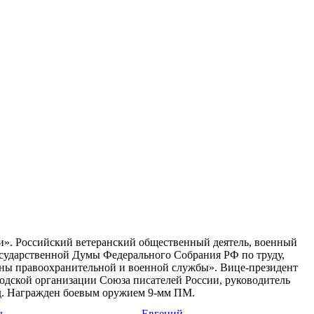
и». Российский ветеранский общественный деятель, военный
осударственной Думы Федерального Собрания РФ по труду,
аны правоохранительной и военной службы». Вице-президент
одской организации Союза писателей России, руководитель
д. Награжден боевым оружием 9-мм ПМ.
ь
Евгений