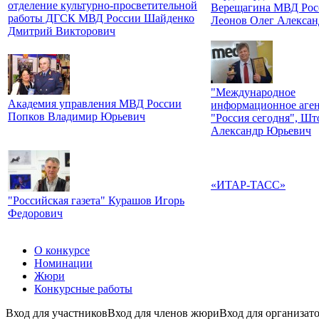
отделение культурно-просветительной
Верещагина МВД Рос
работы ДГСК МВД России Шайденко
Леонов Олег Алексан
Дмитрий Викторович
"Международное
Академия управления МВД России
информационное аген
Попков Владимир Юрьевич
"Россия сегодня", Шт
Александр Юрьевич
«ИТАР-ТАСС»
"Российская газета" Курашов Игорь
Федорович
О конкурсе
Номинации
Жюри
Конкурсные работы
Вход для участников
Вход для членов жюри
Вход для организат