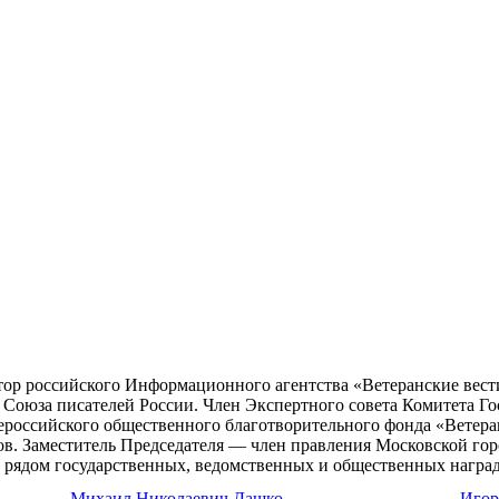
тор российского Информационного агентства «Ветеранские вест
 Союза писателей России. Член Экспертного совета Комитета Г
ероссийского общественного благотворительного фонда «Ветер
в. Заместитель Председателя — член правления Московской гор
 рядом государственных, ведомственных и общественных награ
Михаил Николаевич Дашко
Игор