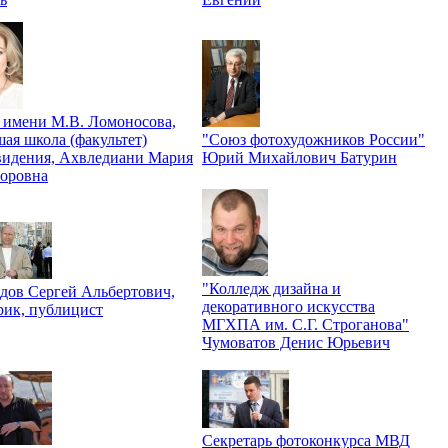
имени М.В. Ломоносова,
ая школа (факультет)
"Союз фотохудожников России"
видения, Ахвледиани Мария
Юрий Михайлович Батурин
оровна
"Колледж дизайна и
дов Сергей Альбертович,
декоративного искусства
рик, публицист
МГХПА им. С.Г. Строганова"
Чумоватов Денис Юрьевич
Секретарь фотоконкурса МВД