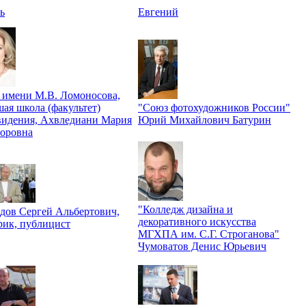
ь
Евгений
имени М.В. Ломоносова,
ая школа (факультет)
"Союз фотохудожников России"
видения, Ахвледиани Мария
Юрий Михайлович Батурин
оровна
"Колледж дизайна и
дов Сергей Альбертович,
декоративного искусства
рик, публицист
МГХПА им. С.Г. Строганова"
Чумоватов Денис Юрьевич