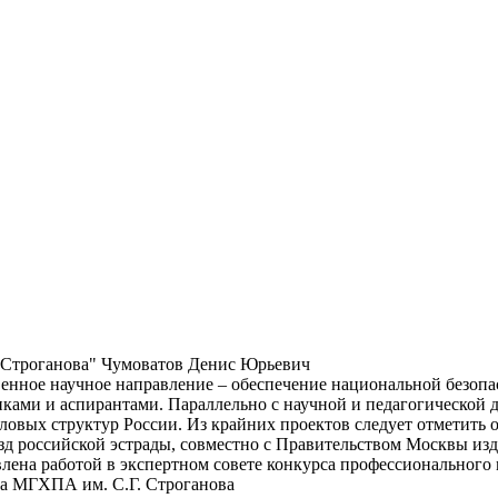
. Строганова" Чумоватов Денис Юрьевич
венное научное направление – обеспечение национальной безопа
никами и аспирантами. Параллельно с научной и педагогической
иловых структур России. Из крайних проектов следует отметить 
зд российской эстрады, совместно с Правительством Москвы из
лена работой в экспертном совете конкурса профессионального 
ва МГХПА им. С.Г. Строганова