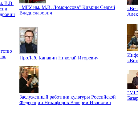
. В.В.
"МГУ им. М.В. Ломоносова" Киврин Сергей
«Веч
сии
Владиславович
Алек
дрович
тство
Инфо
оль
ПроЛаб, Канавин Николай Игоревич
«Вет
"МГУ
Заслуженный работник культуры Российской
База
Федерации Никифоров Валерий Иванович