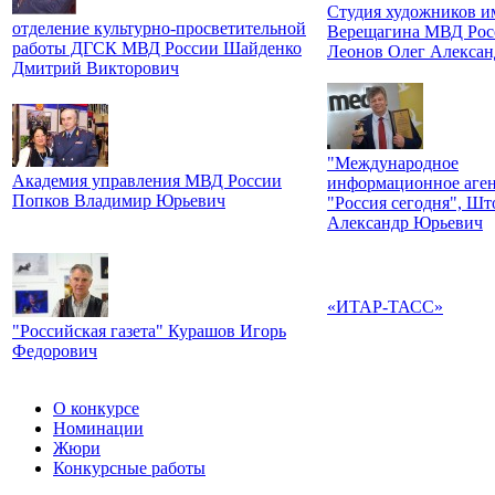
Студия художников им
отделение культурно-просветительной
Верещагина МВД Рос
работы ДГСК МВД России Шайденко
Леонов Олег Алексан
Дмитрий Викторович
"Международное
Академия управления МВД России
информационное аген
Попков Владимир Юрьевич
"Россия сегодня", Шт
Александр Юрьевич
«ИТАР-ТАСС»
"Российская газета" Курашов Игорь
Федорович
О конкурсе
Номинации
Жюри
Конкурсные работы