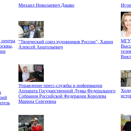
Михаил Николаевич Дашко
Игор
 центра
МГУ 
"Творческий союз художников России", Харин
осквы,
Высш
Алексей Анатольевич
мир
теле
Викт
Управление пресс-службы и информации
Холо
Аппарата Государственной Думы Федерального
в
исто
Собрания Российской Федерации Королева
рий
Марина Сергеевна
атель