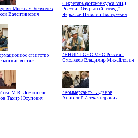
Секретарь фотоконкурса МВД
ерняя Москва». Белянчев
России "Открытый взгляд"
сей Валентинович
Черкасов Виталий Валерьевич
"ВНИИ ГОЧС МЧС России"
рмационное агентство
Смоляков Владимир Михайлович
еранские вести»
"Коммерсантъ" Жданов
 им. М.В. Ломоносова
Анатолий Александрович
ров Тахир Юсупович