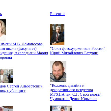
ь
Евгений
имени М.В. Ломоносова,
ая школа (факультет)
"Союз фотохудожников России"
видения, Ахвледиани Мария
Юрий Михайлович Батурин
оровна
"Колледж дизайна и
дов Сергей Альбертович,
декоративного искусства
рик, публицист
МГХПА им. С.Г. Строганова"
Чумоватов Денис Юрьевич