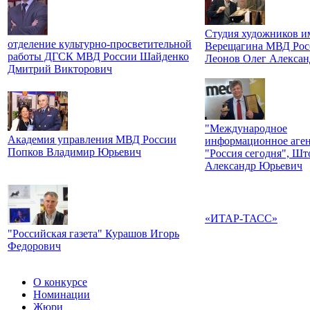
Студия художников им
отделение культурно-просветительной
Верещагина МВД Рос
работы ДГСК МВД России Шайденко
Леонов Олег Алексан
Дмитрий Викторович
"Международное
Академия управления МВД России
информационное аген
Попков Владимир Юрьевич
"Россия сегодня", Шт
Александр Юрьевич
«ИТАР-ТАСС»
"Российская газета" Курашов Игорь
Федорович
О конкурсе
Номинации
Жюри