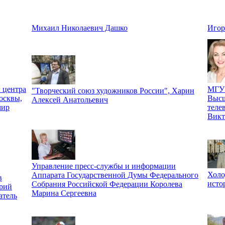
Михаил Николаевич Дашко
Игор
 центра
МГУ 
"Творческий союз художников России", Харин
осквы,
Высш
Алексей Анатольевич
мир
теле
Викт
Управление пресс-службы и информации
Холо
Аппарата Государственной Думы Федерального
в
исто
Собрания Российской Федерации Королева
рий
Марина Сергеевна
атель