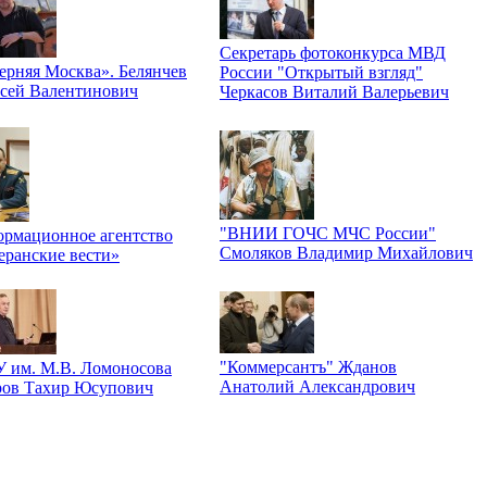
Секретарь фотоконкурса МВД
ерняя Москва». Белянчев
России "Открытый взгляд"
сей Валентинович
Черкасов Виталий Валерьевич
"ВНИИ ГОЧС МЧС России"
рмационное агентство
Смоляков Владимир Михайлович
еранские вести»
"Коммерсантъ" Жданов
 им. М.В. Ломоносова
Анатолий Александрович
ров Тахир Юсупович