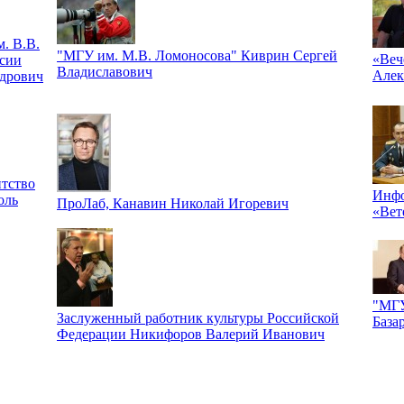
. В.В.
"МГУ им. М.В. Ломоносова" Киврин Сергей
«Веч
сии
Владиславович
Алек
дрович
тство
Инфо
оль
ПроЛаб, Канавин Николай Игоревич
«Вет
"МГУ
Заслуженный работник культуры Российской
База
Федерации Никифоров Валерий Иванович