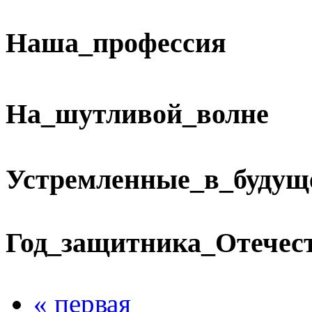
Наша_профессия
На_шутливой_волне
Устремленные_в_будущ
Год_защитника_Отечес
« первая