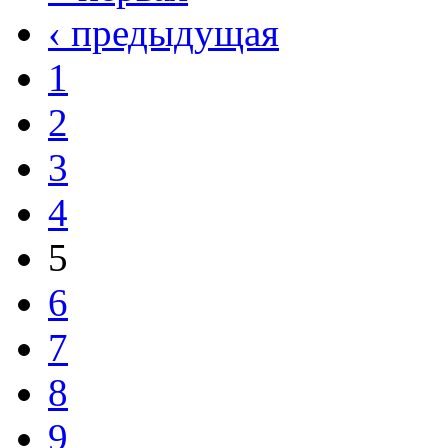
‹ предыдущая
1
2
3
4
5
6
7
8
9