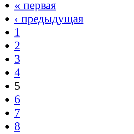
« первая
‹ предыдущая
1
2
3
4
5
6
7
8