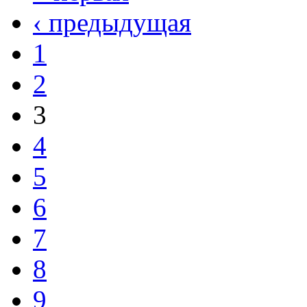
‹ предыдущая
1
2
3
4
5
6
7
8
9