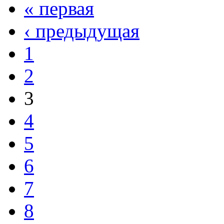
« первая
‹ предыдущая
1
2
3
4
5
6
7
8