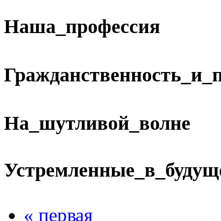
Наша_профессия
Гражданственность_и_
На_шутливой_волне
Устремленные_в_будущ
« первая