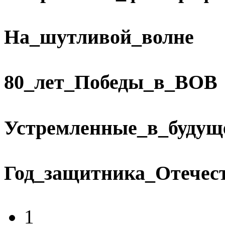
На_шутливой_волне
80_лет_Победы_в_ВОВ
Устремленные_в_будущ
Год_защитника_Отечес
1