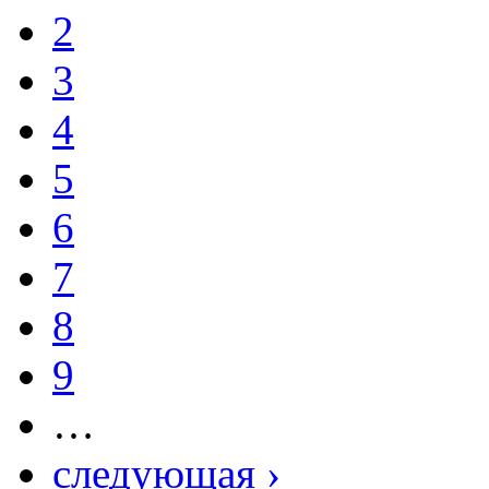
2
3
4
5
6
7
8
9
…
следующая ›