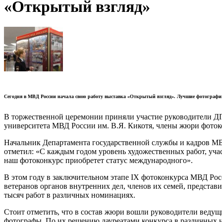
«Открытый взгляд»
Сегодня в МВД России начала свою работу выставка «Открытый взгляд». Лучшие фотографии,
В торжественной церемонии приняли участие руководители ДГ
университета МВД России им. В.Я. Кикотя, члены жюри фоток
Начальник Департамента государственной службы и кадров МВ
отметил: «С каждым годом уровень художественных работ, уча
наш фотоконкурс приобретет статус международного».
В этом году в заключительном этапе IX фотоконкурса МВД Ро
ветеранов органов внутренних дел, членов их семей, предста
тысяч работ в различных номинациях.
Стоит отметить, что в состав жюри вошли руководители веду
фотографы. По их решению лауреатами конкурса в различных 