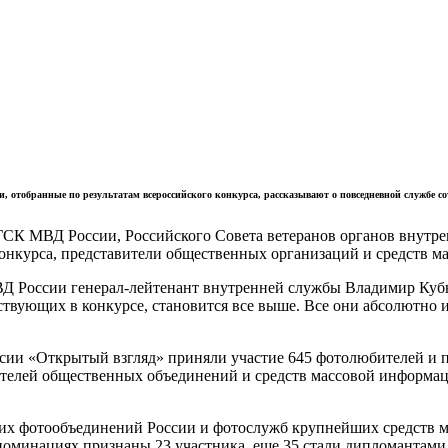
 отобранные по результатам всероссийского конкурса, рассказывают о повседневной службе со
СК МВД России, Российского Совета ветеранов органов внутре
онкурса, представители общественных организаций и средств м
Д России генерал-лейтенант внутренней службы Владимир Кубы
ствующих в конкурсе, становится все выше. Все они абсолютно 
ссии «Открытый взгляд» приняли участие 645 фотолюбителей и 
вителей общественных объединений и средств массовой информац
щих фотообъединений России и фотослужб крупнейших средств 
номинациях признаны 23 участника, еще 35 стали дипломантами 